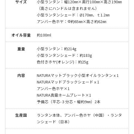
サイズ
小型ランタン：幅120㎜×奥行100㎜×高さ190㎜
（高さにハンドルは含まれません）
小型ランタンシェード：Ø170㎜、ｔ1.2㎜
アンバー色ホヤ：Φ約65㎜×高さ約62㎜
オイル容量
約100ml
重量
小型ランタン：約214g
小型ランタンシェード：約183g
色付きホヤ(オレンジ)：約25g
内容
NATURAマットブラック小型オイルランタンｘ1
NATURAマッドブラックシェードｘ1
アンバー色ホヤ×1
NATURA真鍮ネームプレート×1
予備芯（平芯-３分芯・幅約9㎜）2本
生産国
ランタン本体、アンバー色ホヤ（中国）・ランタ
ンシェード（日本）