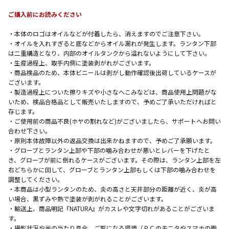
ご購入前にお読みください
・本体のロゴはオイルなどが付着したら、消えますのでご注意下さい。
・オイルを入れすぎると底などからオイル漏れが発生します。ランタン下部
は二重構造となり、内部のオイルタンクから溢れないようにして下さい。
・生産過程上、取手内側に塗装剥がれがございます。
・商品検品のため、本体ビニールは剥がし動作確認後出荷しているケースが
ございます。
・製造過程上についた擦りキズや小さなへこみなどは、商品使用上問題がな
いため、検品合格品として販売いたしますので、予めご了承いただければと
存じます。
・ご使用前の商品不良(ホヤの割れなど)がございましたら、サポートへお問い
合わせ下さい。
・原則本体故障以外の返品交換は出来かねますので、予めご了承願います。
・グローブとランタン上部や下部の噛み合わせが悪いとレバーを下げたと
き、グローブが前に倒れるケースがございます。その際は、ランタン上部を左
右どちらかに回して、グローブとランタン上部もしくは下部の噛み合わせを
調整してください。
・本商品は小型ランタンのため、炎の高さと天井部分の距離が近く、炎が高
い場合、黒ずみや熱で塗装が剥がれることがございます。
・輸送上、商品明記『NATURA』がカスレや文字切れがあることがございま
す。
・撮影状況や光の当たり具合、ご覧になる環境（ＰＣのモニタやスマホの画