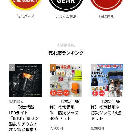
防災グッズ
カスタム商品
SALE商品
RANKING
売れ筋ランキング
【防災士監
【防災士監
NATURA
次世代型
修】≪常備用
修】≪車載用≫
LEDライト
≫ 防災グッズ
防災グッズ 34点
『B.F.F』※リン
46点セット
セット
酸鉄リチウムイ
7,700円
6,980円
プ
オン電池搭載！