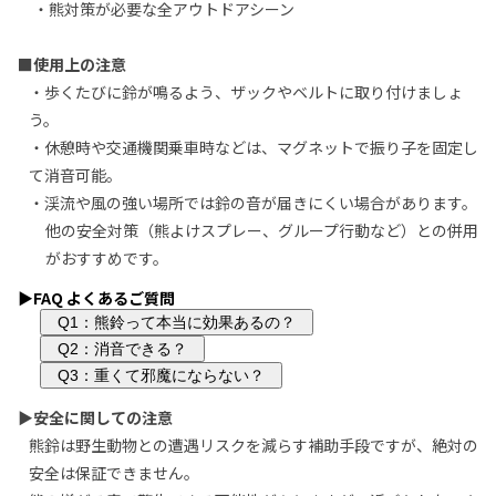
・熊対策が必要な全アウトドアシーン
■使用上の注意
・歩くたびに鈴が鳴るよう、ザックやベルトに取り付けましょ
う。
・休憩時や交通機関乗車時などは、マグネットで振り子を固定し
て消音可能。
・渓流や風の強い場所では鈴の音が届きにくい場合があります。
他の安全対策（熊よけスプレー、グループ行動など）との併用
がおすすめです。
▶FAQ よくあるご質問
Q1：熊鈴って本当に効果あるの？
Q2：消音できる？
Q3：重くて邪魔にならない？
▶安全に関しての注意
熊鈴は野生動物との遭遇リスクを減らす補助手段ですが、絶対の
安全は保証できません。