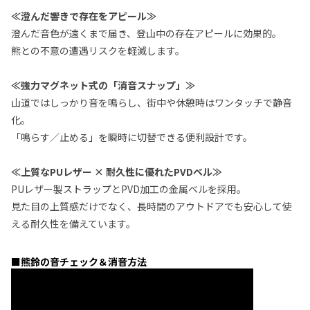
≪澄んだ響きで存在をアピール≫
澄んだ音色が遠くまで届き、登山中の存在アピールに効果的。
熊との不意の遭遇リスクを軽減します。
≪強力マグネット式の「消音スナップ」≫
山道ではしっかり音を鳴らし、街中や休憩時はワンタッチで静音
化。
「鳴らす／止める」を瞬時に切替できる便利設計です。
≪上質なPUレザー × 耐久性に優れたPVDベル≫
PUレザー製ストラップとPVD加工の金属ベルを採用。
見た目の上質感だけでなく、長時間のアウトドアでも安心して使
える耐久性を備えています。
■熊鈴の音チェック＆消音方法