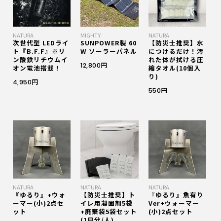
NATURA
MIGHTY
NATURA
次世代型 LEDライ
SUNPOWER製 60
【防災士推奨】水
ト『B.F.F』※リ
W ソーラーパネル
につけるだけ！汚
ン酸鉄リチウムイ
れた体が拭ける圧
12,800円
オン電池搭載！
縮タオル(10個入
り)
4,950円
550円
NATURA
NATURA
NATURA
『ゆるり』+ウォ
【防災士推奨】ト
『ゆるり』魚有り
ーマー(小)2点セ
イレ用凝固剤5袋
Ver+ウォーマー
ット
+廃棄袋5袋セット
(小)2点セット
(1日分/人)