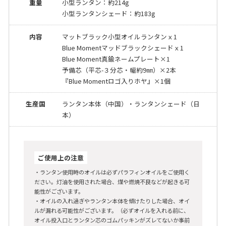
重量
小型ランタン：約214g
小型ランタンシェード：約183g
内容
マットブラック小型オイルランタンｘ1
Blue Momentマッドブラックシェードｘ1
Blue Moment真鍮ネームプレート×1
予備芯（平芯-３分芯・幅約9㎜）×2本
『Blue Momentロゴ入りホヤ』×1個
生産国
ランタン本体（中国）・ランタンシェード（日
本）
ご使用上の注意
・ランタン使用時のオイルは必ずパラフィンオイルをご使用く
ださい。灯油を使用された場合、煤や燃焼不良などが起きる可
能性がございます。
・オイルの入れ過ぎやランタン本体を傾けたりした場合、オイ
ルが漏れる可能性がございます。（必ずオイルを入れる前に、
オイル投入口とランタン芯のゴムパッキンがズレてないか事前