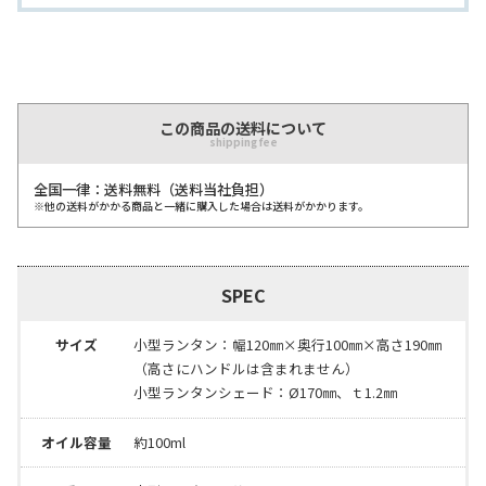
この商品の送料について
shipping fee
全国一律：送料無料（送料当社負担）
※他の送料がかかる商品と一緒に購入した場合は送料がかかります。
SPEC
サイズ
小型ランタン：幅120㎜×奥行100㎜×高さ190㎜
（高さにハンドルは含まれません）
小型ランタンシェード：Ø170㎜、ｔ1.2㎜
オイル容量
約100ml