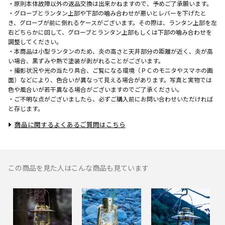
・原則本体故障以外の返品交換は出来かねますので、予めご了承願います。
・グローブとランタン上部や下部の噛み合わせが悪いとレバーを下げたと
き、グローブが前に倒れるケースがございます。その際は、ランタン上部を左
右どちらかに回して、グローブとランタン上部もしくは下部の噛み合わせを
調整してください。
・本商品は小型ランタンのため、炎の高さと天井部分の距離が近く、炎が高
い場合、黒ずみや熱で塗装が剥がれることがございます。
・撮影状況や光の当たり具合、ご覧になる環境（ＰＣのモニタやスマホの画
面）などにより、色合いが異なって見える場合があります。写真と実物では
色や風合いが若干異なる場合がございますのでご了承ください。
・ご不明な点がございましたら、必ずご購入前にお問い合わせいただければ
と存じます。
商品に関するよくあるご質問はこちら
この商品を見た人はこんな商品も見ています