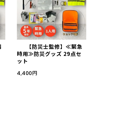
備
【防災士監修】≪緊急
セ
時用≫防災グッズ 29点セ
ット
4,400円