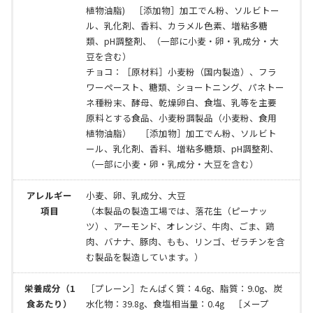
植物油脂) ［添加物］加工でん粉、ソルビトー
ル、乳化剤、香料、カラメル色素、増粘多糖
類、pH調整剤、（一部に小麦・卵・乳成分・大
豆を含む）
チョコ：［原材料］小麦粉（国内製造）、フラ
ワーペースト、糖類、ショートニング、パネトー
ネ種粉末、酵母、乾燥卵白、食塩、乳等を主要
原料とする食品、小麦粉調製品（小麦粉、食用
植物油脂） ［添加物］加工でん粉、ソルビト
ール、乳化剤、香料、増粘多糖類、pH調整剤、
（一部に小麦・卵・乳成分・大豆を含む）
アレルギー
小麦、卵、乳成分、大豆
項目
（本製品の製造工場では、落花生（ピーナッ
ツ）、アーモンド、オレンジ、牛肉、ごま、鶏
肉、バナナ、豚肉、もも、リンゴ、ゼラチンを含
む製品を製造しています。）
栄養成分（1
［プレーン］たんぱく質：4.6g、脂質：9.0g、炭
食あたり）
水化物：39.8g、食塩相当量：0.4g ［メープ