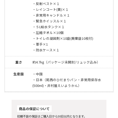
・反射ベスト×１
・レインコート(黄)×１
・非常用キャンドル×１
・緊急ホイッスル×１
・５L給水タンク×１
・圧縮タオル×10個
・トイレの凝固剤×10袋(廃棄袋10枚付)
・軍手×1
・防水ケース×１
重さ
約4.7kg（パッケージ未開封/リュック込み）
生産国
・中国
・日本（尾西のひだまりパン・非常用保存水
(500ml)・井村屋えいようかん）
商品の保証について
初期不良の保証はご購入日から30日以内となります。