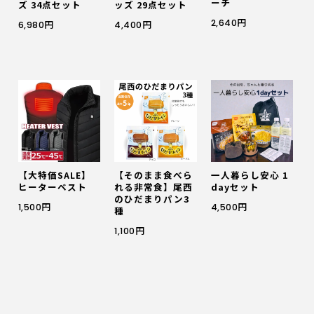
ーチ
ズ 34点セット
ッズ 29点セット
2,640円
6,980円
4,400円
【大特価SALE】
【そのまま食べら
一人暮らし安心 1
ヒーターベスト
れる非常食】尾西
dayセット
のひだまりパン3
1,500円
4,500円
種
1,100円