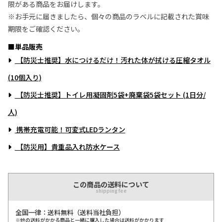
限がある商品をお届けします。
※お手元に届きましたら、個々の商品のラベルに記載された賞味
期限をご確認ください。
■単品販売
【防災士推奨】水につけるだけ！汚れた体が拭ける圧縮タオル
(10個入り)
【防災士推奨】トイレ用凝固剤5袋+廃棄袋5袋セット (1日分/
人)
携帯充電可能！可変式LEDランタン
【防災用】貴重品入れ防水ケース
この商品の送料について
shipping fee
全国一律：送料無料（送料当社負担）
※他の送料がかかる商品と一緒に購入した場合は送料がかかります