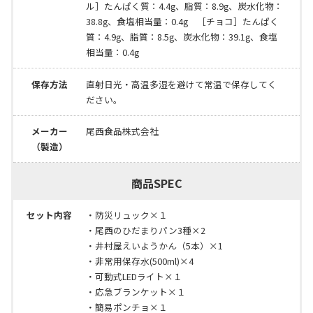
ル］たんぱく質：4.4g、脂質：8.9g、炭水化物：
38.8g、食塩相当量：0.4g ［チョコ］たんぱく
質：4.9g、脂質：8.5g、炭水化物：39.1g、食塩
相当量：0.4g
保存方法
直射日光・高温多湿を避けて常温で保存してく
ださい。
メーカー
尾西食品株式会社
（製造）
商品SPEC
セット内容
・防災リュック×１
・尾西のひだまりパン3種×2
・井村屋えいようかん（5本）×1
・非常用保存水(500ml)×4
・可動式LEDライト×１
・応急ブランケット×１
・簡易ポンチョ×１