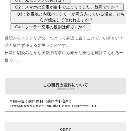
Q1：充電ランプの見方は？
Q2：スマホの充電が途中で止まりました。故障ですか？
Q3：乾電池と内蔵バッテリーが両方入っている場合、どち
らが優先して使われますか？
Q4：ソーラー充電の役割は何ですか？
普段からインテリアの一つとして身近に置くことで、いざという
時も慌てず使える防災ラジオです。
日常に馴染みながら突然の有事にも確かな安心を届けてくれる一
台です。
この商品の送料について
shipping fee
全国一律：送料無料（送料当社負担）
※他の送料がかかる商品と一緒に購入した場合は送料がかかります
SPEC