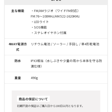
主な機能
・FM/AMラジオ（ワイドFM対応）
FM:76～108MHz/AM:522-1620KMz
・LEDライト
・SOS機能
・ステレオイヤホン付属
4WAY電源方
リチウム電池 / ソーラー / 手回し / 単4形乾電池
式
防水
IPX3相当（水しぶきや少量の雨から本体を守る防
滴仕様）
重量
490g
商品の保証について
初期不良の保証はご購入日から180日以内となります。