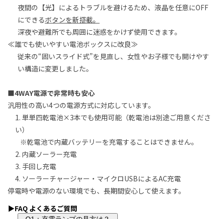
夜間の【光】によるトラブルを避けるため、液晶を任意にOFF
にできる
ボタンを新搭載。
深夜や避難所でも周囲に迷惑をかけず使用できます。
≪誰でも使いやすい電池ボックスに改良≫
従来の“固いスライド式”を見直し、女性やお子様でも開けやす
い構造に変更しました。
■4WAY電源で非常時も安心
汎用性の高い4つの電源方式に対応しています。
1. 単単四乾電池×3本でも使用可能（乾電池は別途ご用意くださ
い）
※乾電池で内蔵バッテリーを充電することはできません。
2. 内蔵ソーラー充電
3. 手回し充電
4. ソーラーチャージャー・マイクロUSBによるAC充電
停電時や電源のない環境でも、長期間安心して使えます。
▶FAQ よくあるご質問