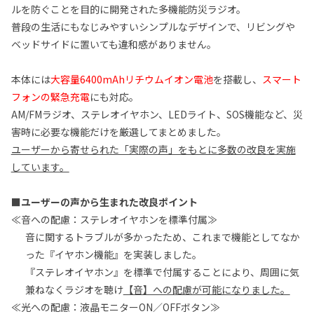
ルを防ぐことを目的に開発された多機能防災ラジオ。
普段の生活にもなじみやすいシンプルなデザインで、リビングや
ベッドサイドに置いても違和感がありません。
本体には
大容量6400mAhリチウムイオン電池
を搭載し、
スマート
フォンの緊急充電
にも対応。
AM/FMラジオ、ステレオイヤホン、LEDライト、SOS機能など、災
害時に必要な機能だけを厳選してまとめました。
ユーザーから寄せられた「実際の声」をもとに多数の改良を実施
しています。
■ユーザーの声から生まれた改良ポイント
≪音への配慮：ステレオイヤホンを標準付属≫
音に関するトラブルが多かったため、これまで機能としてなか
った『イヤホン機能』を実装しました。
『ステレオイヤホン』を標準で付属することにより、周囲に気
兼ねなくラジオを聴け
【音】への配慮が可能になりました。
≪光への配慮：液晶モニターON／OFFボタン≫