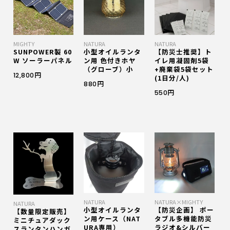
MIGHTY
NATURA
NATURA
SUNPOWER製 60
小型オイルランタ
【防災士推奨】ト
W ソーラーパネル
ン用 色付きホヤ
イレ用凝固剤5袋
（グローブ）小
+廃棄袋5袋セット
12,800円
(1日分/人)
880円
550円
NATURA
NATURA×MIGHTY
NATURA
小型オイルランタ
【防災企画】 ポー
【数量限定販売】
ン用ケース（NAT
タブル多機能防災
ミニチュアダック
URA専用）
ラジオ&シルバー
スランタンハンガ